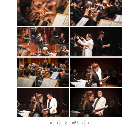
«
‹
of
3
›
»