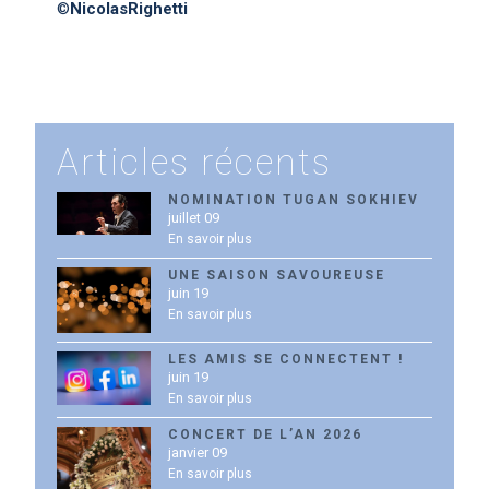
©
NicolasRighetti
Articles récents
NOMINATION TUGAN SOKHIEV
juillet 09
En savoir plus
UNE SAISON SAVOUREUSE
juin 19
En savoir plus
LES AMIS SE CONNECTENT !
juin 19
En savoir plus
CONCERT DE L’AN 2026
janvier 09
En savoir plus