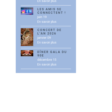
En savoir plus
LES AMIS SE
CONNECTENT !
juin 19
En savoir plus
CONCERT DE
L’AN 2026
janvier 09
En savoir plus
DÎNER GALA DU
90E
décembre 15
En savoir plus