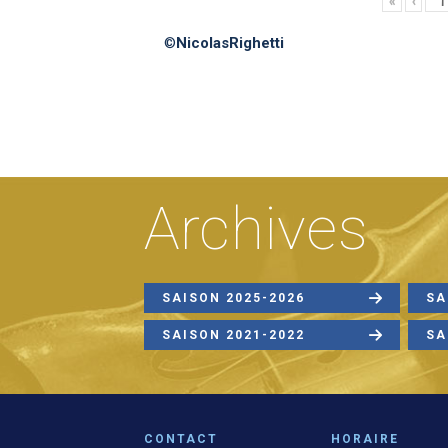
«
‹
©
NicolasRighetti
Archives
SAISON 2025-2026
SA
SAISON 2021-2022
SA
CONTACT
HORAIRE