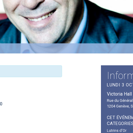
Infor
LUNDI 3 OC
Victoria Hall
Rue du Général
40
1204 Genève
,
S
CET ÉVÉNEM
CATEGORIES
Lutrins d'Or