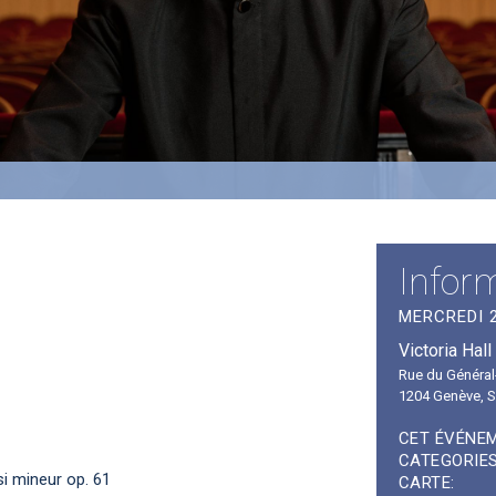
Infor
MERCREDI 2
Victoria Hall
Rue du Général
1204 Genève
,
S
CET ÉVÉNEM
CATEGORIES
si mineur op. 61
CARTE: