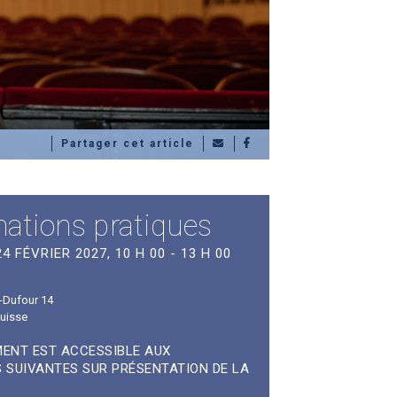
Partager cet article
mations pratiques
4 FÉVRIER 2027, 10 H 00 - 13 H 00
-Dufour 14
uisse
ENT EST ACCESSIBLE AUX
 SUIVANTES SUR PRÉSENTATION DE LA