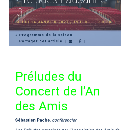
3
JEUDI 14 JANVIER 2027 / 19 H 00
-
19 H 30
« Programme de la saison
Partager cet article
Préludes du
Concert de l’An
des Amis
Sébastien Pache
,
conférencier