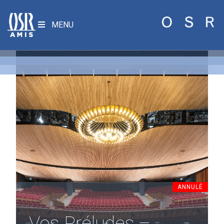
MENU
ANNULÉ
Vos Préludes –