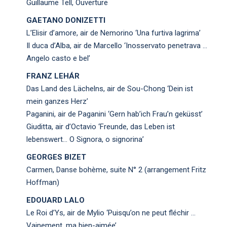
Guillaume Tell, Ouverture
GAETANO DONIZETTI
L’Elisir d’amore, air de Nemorino ‘Una furtiva lagrima’
Il duca d’Alba, air de Marcello ‘Inosservato penetrava …
Angelo casto e bel’
FRANZ LEHÁR
Das Land des Lächelns, air de Sou-Chong ‘Dein ist
mein ganzes Herz’
Paganini, air de Paganini ‘Gern hab’ich Frau’n geküsst’
Giuditta, air d’Octavio ‘Freunde, das Leben ist
lebenswert… O Signora, o signorina’
GEORGES BIZET
Carmen, Danse bohème, suite N° 2 (arrangement Fritz
Hoffman)
EDOUARD LALO
Le Roi d’Ys, air de Mylio ‘Puisqu’on ne peut fléchir …
Vainement, ma bien-aimée’