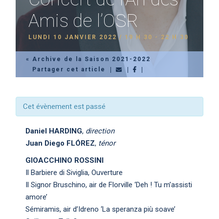
Amis de l’OSR
LUNDI 10 JANVIER 2022 / 19 H 30
-
22 H 30
« Archive de la Saison 2021-2022
Partager cet article
Cet évènement est passé
Daniel HARDING
,
direction
Juan Diego FL
Ó
REZ
,
ténor
GIOACCHINO ROSSINI
Il Barbiere di Siviglia, Ouverture
Il Signor Bruschino, air de Florville ‘Deh ! Tu m’assisti
amore’
Sémiramis, air d’Idreno ‘La speranza più soave’