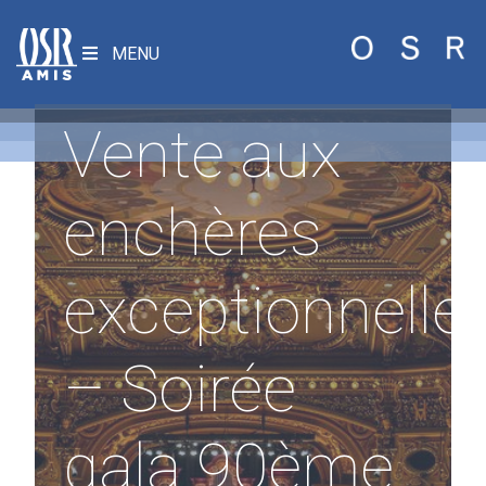
MENU
Vente aux
enchères
exceptionnelle
– Soirée
gala 90ème